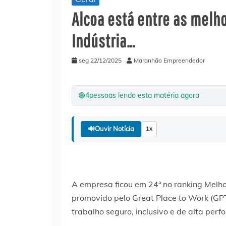
Alcoa está entre as melh
Indústria…
seg 22/12/2025
Maranhão Empreendedor
🟢
4
pessoas lendo esta matéria agora
🔊
Ouvir Notícia
1x
A empresa ficou em 24ª no ranking Melh
promovido pelo Great Place to Work (G
trabalho seguro, inclusivo e de alta perf