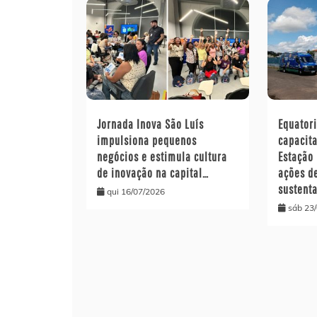
Jornada Inova São Luís
Equator
impulsiona pequenos
capacit
negócios e estimula cultura
Estação 
de inovação na capital…
ações d
sustent
qui 16/07/2026
sáb 23