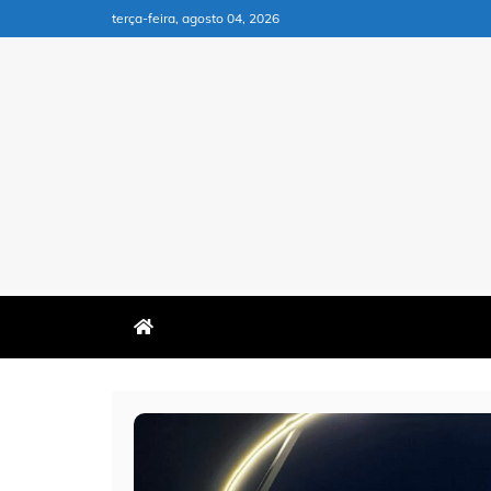
Skip
terça-feira, agosto 04, 2026
to
content
MARANHÃO EMPREENDEDO
MARANHÃO EMPREEN