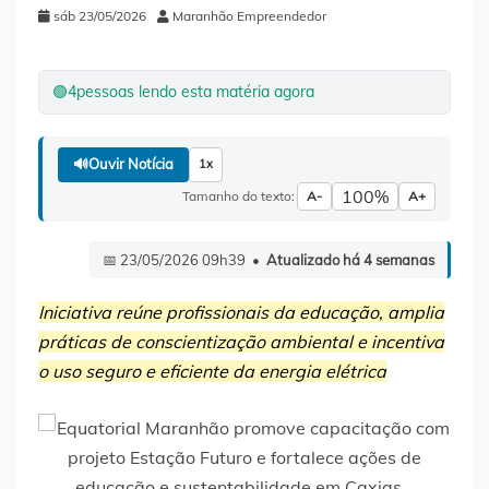
sáb 23/05/2026
Maranhão Empreendedor
🟢
4
pessoas lendo esta matéria agora
🔊
Ouvir Notícia
1x
100%
Tamanho do texto:
A-
A+
📅 23/05/2026 09h39 •
Atualizado há 4 semanas
Iniciativa reúne profissionais da educação, amplia
práticas de conscientização ambiental e incentiva
o uso seguro e eficiente da energia elétrica