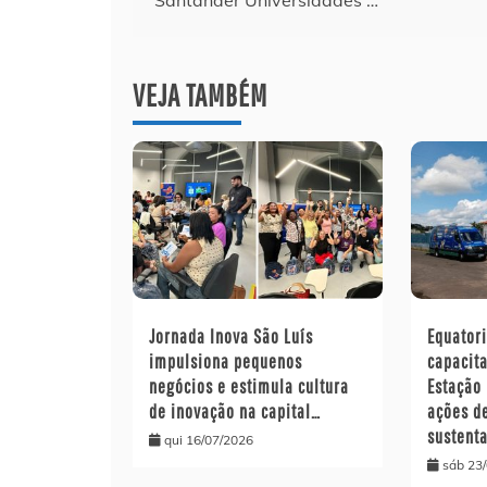
Post
VEJA TAMBÉM
Jornada Inova São Luís
Equator
impulsiona pequenos
capacit
negócios e estimula cultura
Estação 
de inovação na capital…
ações d
sustent
qui 16/07/2026
sáb 23