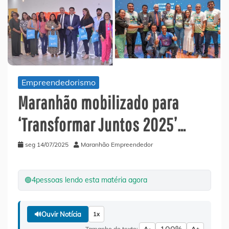
Empreendedorismo
Maranhão mobilizado para
‘Transformar Juntos 2025’…
seg 14/07/2025
Maranhão Empreendedor
🟢
4
pessoas lendo esta matéria agora
🔊
Ouvir Notícia
1x
Tamanho do texto:
A-
A+