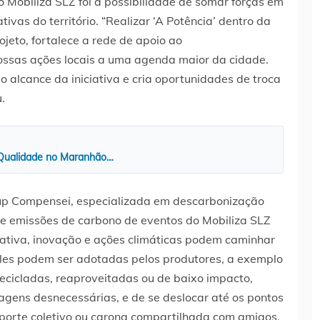
o Mobiliza SLZ foi a possibilidade de somar forças em
tivas do território. “Realizar ‘A Potência’ dentro da
jeto, fortalece a rede de apoio ao
ssas ações locais a uma agenda maior da cidade.
o alcance da iniciativa e cria oportunidades de troca
.
e Qualidade no Maranhão…
up Compensei, especializada em descarbonização
e emissões de carbono de eventos do Mobiliza SLZ
iativa, inovação e ações climáticas podem caminhar
ples podem ser adotadas pelos produtores, a exemplo
recicladas, reaproveitadas ou de baixo impacto,
agens desnecessárias, e de se deslocar até os pontos
sporte coletivo ou carona compartilhada com amigos.