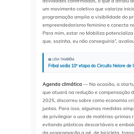
atividades confirmadas, o que a atraiu a
um movimento coletivo que valoriza inicia
programação amplia a visibilidade do pro
empreendedorismo feminino e conecta no
Para mim, estar no Mobiliza potencializa 
que, sozinha, eu não conseguiria”, avaliou
📖 LEIA TAMBÉM:
Fribal sedia 10ª etapa do Circuito Nelore d
Agenda climática
— Na ocasião, a start
que atuará na redução e compensação d
2025, discorreu sobre como economia cr
juntas. Para isso, algumas medidas sim
de privilegiar o uso de matérias-primas 
evitando plásticos descartáveis e embal
da programação a pé, de bicicleta, tran