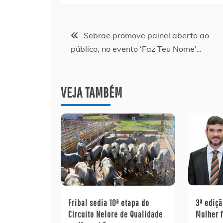
Navegação
Sebrae promove painel aberto ao
público, no evento ‘Faz Teu Nome’…
de
Post
VEJA TAMBÉM
Fribal sedia 10ª etapa do
3ª ediçã
Circuito Nelore de Qualidade
Mulher 