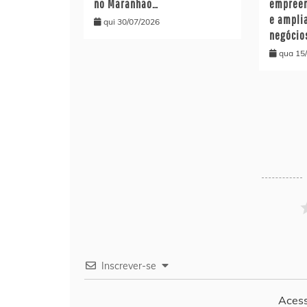
no Maranhão…
empreen
e ampli
qui 30/07/2026
negócio
qua 15
Inscrever-se
Acess