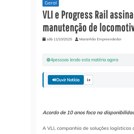
Geral
VLI e Progress Rail assin
manutenção de locomotiv
sáb 11/10/2025
Maranhão Empreendedor
🟢
4
pessoas lendo esta matéria agora
🔊
Ouvir Notícia
1x
Acordo de 10 anos foca na disponibilida
A VLI, companhia de soluções logísticas 