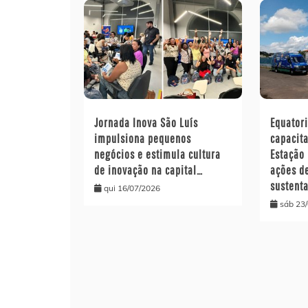
Jornada Inova São Luís
Equator
impulsiona pequenos
capacit
negócios e estimula cultura
Estação 
de inovação na capital…
ações d
sustent
qui 16/07/2026
sáb 23